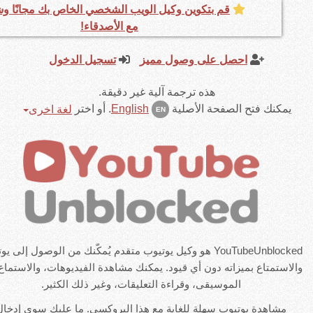
قم بتكوين وكيل الويب الشخصي الخاص بك مجانًا وشاركه
مع الأصدقاء!
احصل على وصول مميز
تسجيل الدخول
هذه ترجمة آلية غير دقيقة.
كنك فتح الصفحة الأصلية
English
.
أو اختر
لغة اخرى
EN
YouTubeUnblocked هو وكيل يوتيوب متقدم يُمكّنك من الوصول إلى يوتيوب
تمتاع بميزاته دون أي قيود. يمكنك مشاهدة الفيديوهات، والاستماع إلى
الموسيقى، وقراءة التعليقات، وغير ذلك الكثير.
شاهدة يوتيوب سهلة للغاية مع هذا البروكسي. ما عليك سوى إدخال