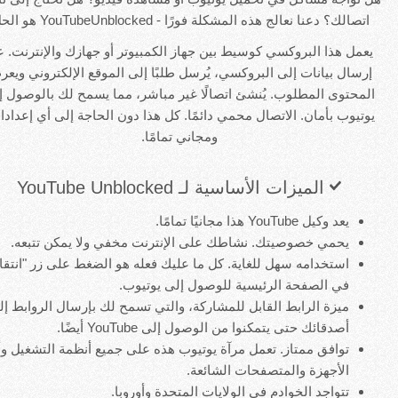
لك؟ دعنا نعالج هذه المشكلة فورًا - YouTubeUnblocked هو الحل!
ل هذا البروكسي كوسيط بين جهاز الكمبيوتر أو جهازك والإنترنت. عند
ال بيانات إلى البروكسي، يُرسل طلبًا إلى الموقع الإلكتروني ويعرض
حتوى المطلوب. يُنشئ اتصالًا غير مباشر، مما يسمح لك بالوصول إلى
يوب بأمان. الاتصال محمي دائمًا. كل هذا دون الحاجة إلى أي إعدادات،
ومجاني تمامًا.
الميزات الأساسية لـ YouTube Unblocked
يعد وكيل YouTube هذا مجانيًا تمامًا.
يحمي خصوصيتك. نشاطك على الإنترنت مخفي ولا يمكن تتبعه.
استخدامه سهل للغاية. كل ما عليك فعله هو الضغط على زر "انتقال"
في الصفحة الرئيسية للوصول إلى يوتيوب.
ميزة الرابط القابل للمشاركة، والتي تسمح لك بإرسال الروابط إلى
أصدقائك حتى يتمكنوا من الوصول إلى YouTube أيضًا.
توافق ممتاز. تعمل مرآة يوتيوب هذه على جميع أنظمة التشغيل وأنواع
الأجهزة والمتصفحات الشائعة.
تتواجد الخوادم في الولايات المتحدة وأوروبا.