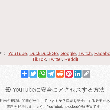
ク：
YouTube
,
DuckDuckGo
,
Google
,
Twitch
,
Faceb
TikTok
,
Twitter
,
Reddit
Share
Twitter
WhatsApp
Telegram
Reddit
Pinterest
LinkedIn
Copy
Link
YouTubeに安全にアクセスする方法
込みや動画の視聴に問題が発生していますか？接続を安全にする必要が
問題を解決しましょう。YouTubeUnblockedが解決策です！