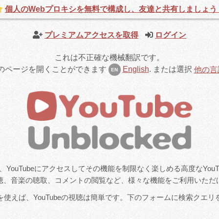
個人のWebプロキシを無料で構成し、友達と共有しましょう
プレミアムアクセスを取得
ログイン
これは不正確な機械翻訳です。
のページを開くことができます
English
.
または選択
他の言
EN
ckedは、YouTubeにアクセスしてその機能を制限なく楽しめる高度なYo
聴、音楽の聴取、コメントの閲覧など、様々な機能をご利用いただ
使えば、YouTubeの視聴は簡単です。下のフォームに検索クエ