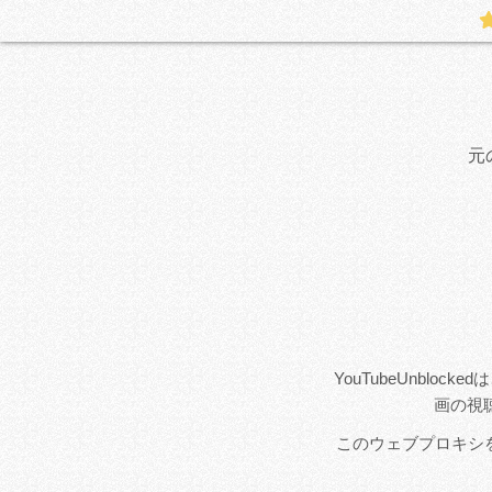
元
YouTubeUnblo
画の視
このウェブプロキシを